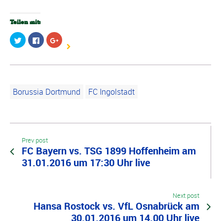
Teilen mit:
Klick,
Klick,
Zum
um
um
Teilen
über
auf
auf
Twitter
Facebook
Google+
zu
zu
anklicken
teilen
teilen
(Wird
(Wird
(Wird
in
in
in
neuem
neuem
neuem
Fenster
Borussia Dortmund
FC Ingolstadt
Fenster
Fenster
geöffnet)
geöffnet)
geöffnet)
Prev post
FC Bayern vs. TSG 1899 Hoffenheim am
31.01.2016 um 17:30 Uhr live
Next post
Hansa Rostock vs. VfL Osnabrück am
30.01.2016 um 14.00 Uhr live