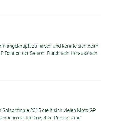
orm angeknüpft zu haben und konnte sich beim
 GP Rennen der Saison. Durch sein Herauslösen
aisonfinale 2015 stellt sich vielen Moto GP
chon in der Italienischen Presse seine