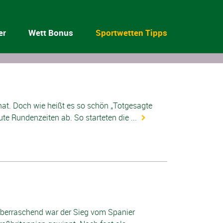
er
Wett Bonus
Sportwetten Tipps
at. Doch wie heißt es so schön „Totgesagte
te Rundenzeiten ab. So starteten die ...
überraschend war der Sieg vom Spanier