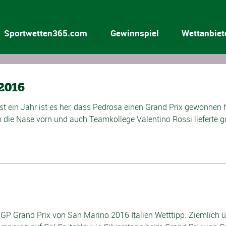
Sportwetten365.com
Gewinnspiel
Wettanbiet
2016
ein Jahr ist es her, dass Pedrosa einen Grand Prix gewonnen h
o die Nase vorn und auch Teamkollege Valentino Rossi lieferte gu
P Grand Prix von San Marino 2016 Italien Wetttipp. Ziemlich 