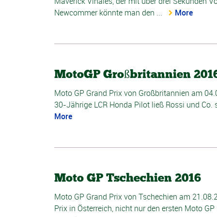
Maverick Vinales, der mit über drei Sekunden V
Newcommer könnte man den ...
More
MotoGP Großbritannien 201
Moto GP Grand Prix von Großbritannien am 04.09
30-Jährige LCR Honda Pilot ließ Rossi und Co. sp
More
Moto GP Tschechien 2016
Moto GP Grand Prix von Tschechien am 21.08.2
Prix in Österreich, nicht nur den ersten Moto GP