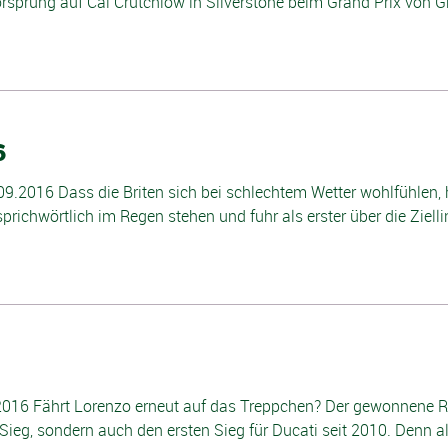
orsprung auf Cal Crutchlow in Silverstone beim Grand Prix von G
6
.2016 Dass die Briten sich bei schlechtem Wetter wohlfühlen, 
richwörtlich im Regen stehen und fuhr als erster über die Ziellin
016 Fährt Lorenzo erneut auf das Treppchen? Der gewonnene Re
 Sieg, sondern auch den ersten Sieg für Ducati seit 2010. Denn al