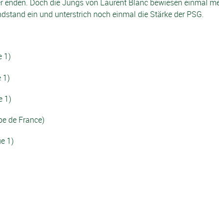
ter enden. Doch die Jungs von Laurent Blanc bewiesen einmal m
dstand ein und unterstrich noch einmal die Stärke der PSG.
e 1)
 1)
e 1)
e de France)
e 1)