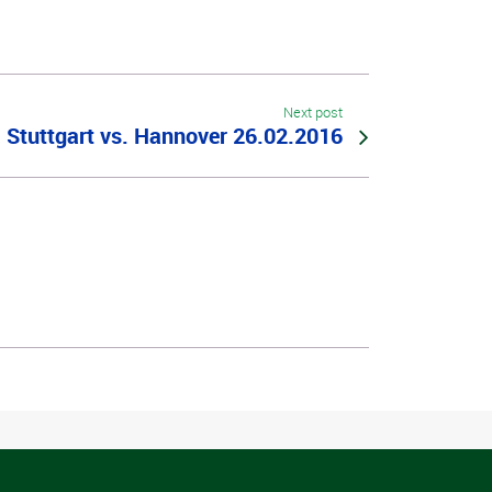
Next post
Stuttgart vs. Hannover 26.02.2016