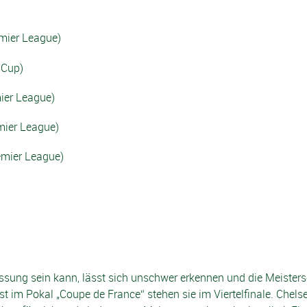
mier League)
 Cup)
ier League)
mier League)
mier League)
assung sein kann, lässt sich unschwer erkennen und die Meister
 im Pokal „Coupe de France“ stehen sie im Viertelfinale. Chelsea