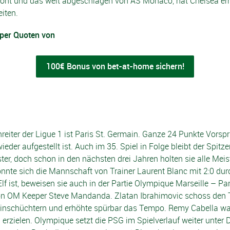
ont und das weit abgeschlagen von AS Monaco, hat Chelsea ern
iten.
per Quoten von
100€ Bonus von bet-at-home sichern!
eiter der Ligue 1 ist Paris St. Germain. Ganze 24 Punkte Vorspru
ieder aufgestellt ist. Auch im 35. Spiel in Folge bleibt der Spi
er, doch schon in den nächsten drei Jahren holten sie alle Meis
nte sich die Mannschaft von Trainer Laurent Blanc mit 2:0 durc
 Elf ist, beweisen sie auch in der Partie Olympique Marseille –
von OM Keeper Steve Mandanda. Zlatan Ibrahimovic schoss den T
t einschüchtern und erhöhte spürbar das Tempo. Remy Cabella w
 erzielen. Olympique setzt die PSG im Spielverlauf weiter unter