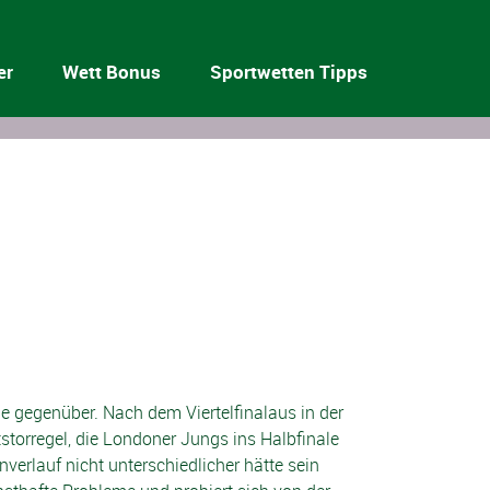
er
Wett Bonus
Sportwetten Tipps
 gegenüber. Nach dem Viertelfinalaus in der
storregel, die Londoner Jungs ins Halbfinale
verlauf nicht unterschiedlicher hätte sein